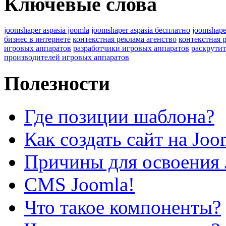
Ключевые слова
joomshaper aspasia joomla
joomshaper aspasia бесплатно
joomshape
бизнес в интернете
контекстная реклама агенство
контекстная 
игровых аппаратов
разработчики игровых аппаратов
раскрутит
производителей игровых аппаратов
Полезности
Где позиции шаблона?
Как создать сайт на Joo
Причины для освоения 
CMS Joomla!
Что такое компоненты?