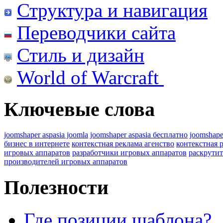
Структура и навигация
Переводчики сайта
Стиль и дизайн
World of Warcraft
Ключевые слова
joomshaper aspasia joomla
joomshaper aspasia бесплатно
joomshape
бизнес в интернете
контекстная реклама агенство
контекстная 
игровых аппаратов
разработчики игровых аппаратов
раскрутит
производителей игровых аппаратов
Полезности
Где позиции шаблона?