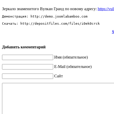
Зеркало знаменитого Вулкан Гранд по новому адресу:
https://vu
Демонстрация: http://demo.joomlabamboo.com 
Скачать: http://depositfiles.com/files/i0ek0crck
S
Добавить комментарий
Имя (обязательное)
E-Mail (обязательное)
Сайт