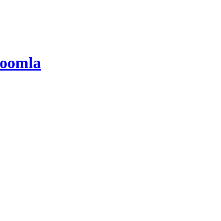
joomla