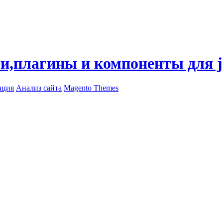
ли,плагины и компоненты для 
ация
Анализ сайта
Magento Themes