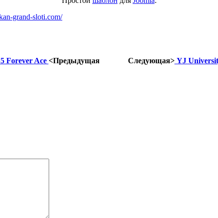
Простой
шаблон
для
Joomla
.
lkan-grand-sloti.com/
5 Forever Ace
<Предыдущая
Следующая>
YJ Universi