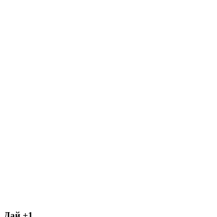
Дай +1