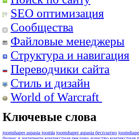
SEO оптимизация
Сообщества
Файловые менеджеры
Структура и навигация
Переводчики сайта
Стиль и дизайн
World of Warcraft
Ключевые слова
joomshaper aspasia joomla
joomshaper aspasia бесплатно
joomshape
бизнес в интернете
контекстная реклама агенство
контекстная 