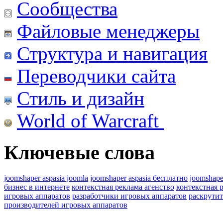
Сообщества
Файловые менеджеры
Структура и навигация
Переводчики сайта
Стиль и дизайн
World of Warcraft
Ключевые слова
joomshaper aspasia joomla
joomshaper aspasia бесплатно
joomshape
бизнес в интернете
контекстная реклама агенство
контекстная 
игровых аппаратов
разработчики игровых аппаратов
раскрутит
производителей игровых аппаратов