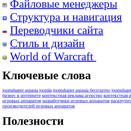
Файловые менеджеры
Структура и навигация
Переводчики сайта
Стиль и дизайн
World of Warcraft
Ключевые слова
joomshaper aspasia joomla
joomshaper aspasia бесплатно
joomshape
бизнес в интернете
контекстная реклама агенство
контекстная 
игровых аппаратов
разработчики игровых аппаратов
раскрутит
производителей игровых аппаратов
Полезности