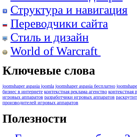
Структура и навигация
Переводчики сайта
Стиль и дизайн
World of Warcraft
Ключевые слова
joomshaper aspasia joomla
joomshaper aspasia бесплатно
joomshape
бизнес в интернете
контекстная реклама агенство
контекстная 
игровых аппаратов
разработчики игровых аппаратов
раскрутит
производителей игровых аппаратов
Полезности