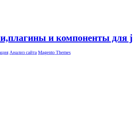
ли,плагины и компоненты для 
ация
Анализ сайта
Magento Themes