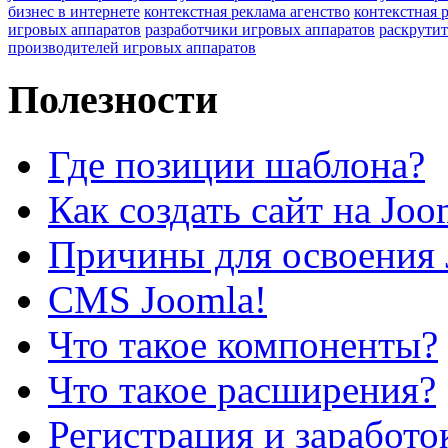
бизнес в интернете
контекстная реклама агенство
контекстная 
игровых аппаратов
разработчики игровых аппаратов
раскрутит
производителей игровых аппаратов
Полезности
Где позиции шаблона?
Как создать сайт на Joo
Причины для освоения 
CMS Joomla!
Что такое компоненты?
Что такое расширения?
Регистрация и заработо