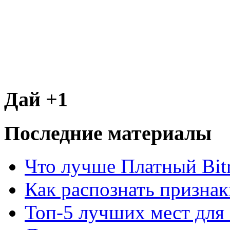
Дай +1
Последние материалы
Что лучше Платный Bitr
Как распознать призна
Топ-5 лучших мест для 