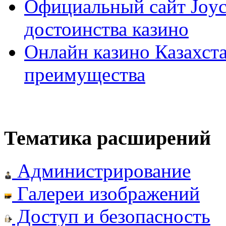
Официальный сайт Joyca
достоинства казино
Онлайн казино Казахста
преимущества
Тематика расширений
Администрирование
Галереи изображений
Доступ и безопасность