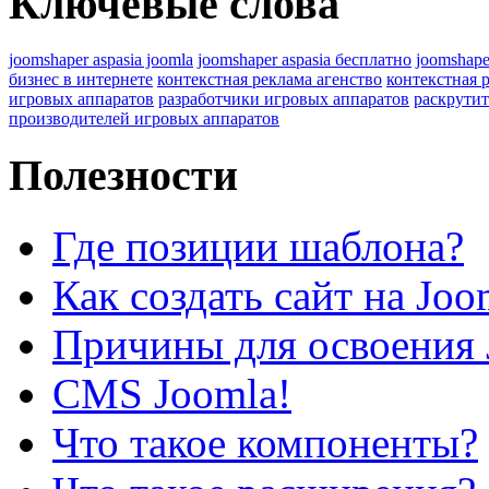
Ключевые слова
joomshaper aspasia joomla
joomshaper aspasia бесплатно
joomshape
бизнес в интернете
контекстная реклама агенство
контекстная 
игровых аппаратов
разработчики игровых аппаратов
раскрутит
производителей игровых аппаратов
Полезности
Где позиции шаблона?
Как создать сайт на Joo
Причины для освоения 
CMS Joomla!
Что такое компоненты?