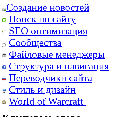
Создание новостей
Поиск по сайту
SEO оптимизация
Сообщества
Файловые менеджеры
Структура и навигация
Переводчики сайта
Стиль и дизайн
World of Warcraft