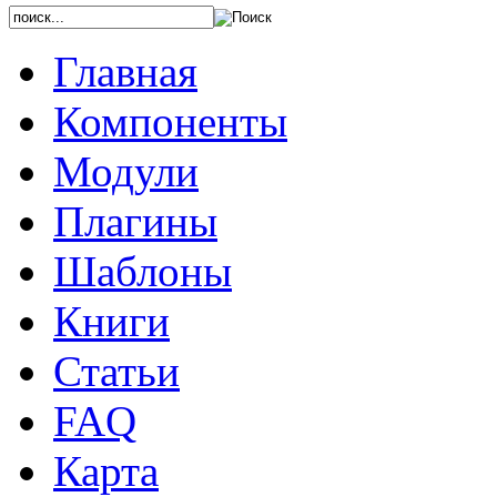
Главная
Компоненты
Модули
Плагины
Шаблоны
Книги
Статьи
FAQ
Карта