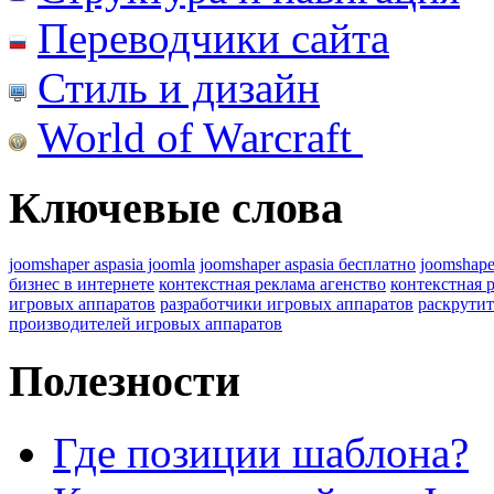
Переводчики сайта
Стиль и дизайн
World of Warcraft
Ключевые слова
joomshaper aspasia joomla
joomshaper aspasia бесплатно
joomshape
бизнес в интернете
контекстная реклама агенство
контекстная 
игровых аппаратов
разработчики игровых аппаратов
раскрутит
производителей игровых аппаратов
Полезности
Где позиции шаблона?