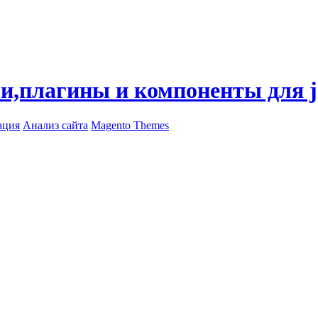
ли,плагины и компоненты для 
ация
Анализ сайта
Magento Themes