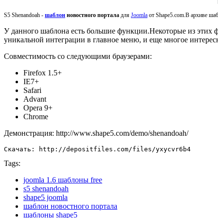
S5 Shenandoah -
шаблон
новостного портала
для
Joomla
от
Shape5.com.В архиве шабл
У данного шаблона есть большие функции.Некоторые из этих ф
уникальной интеграции в главное меню, и еще многое интерес
Совместимость со
следующими браузерами:
Firefox 1.5+
IE7+
Safari
Advant
Opera 9+
Chrome
Демонстрация: http://www.shape5.com/demo/shenandoah/
Скачать: http://depositfiles.com/files/yxycvr6b4
Tags:
joomla 1.6 шаблоны free
s5 shenandoah
shape5 joomla
шаблон новостного портала
шаблоны shape5