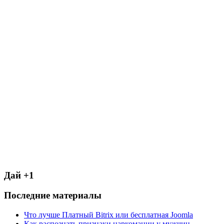
Дай +1
Последние материалы
Что лучше Платный Bitrix или бесплатная Joomla
Как распознать признаки наркомании у мужчин