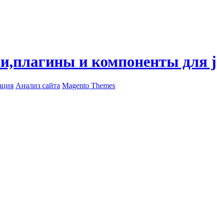
ли,плагины и компоненты для 
ация
Анализ сайта
Magento Themes