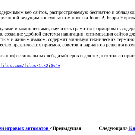
одержимым веб-сайтов, распространяемую бесплатно и обладающ
писанной ведущим консультантом проекта Joomla!, Бэрри Норто
дулями и компонентами, научитесь грамотно формировать содерж
, создание удобной системы навигации, оптимизация сайтов для
остым и живым языком, содержит минимум технических терминов,
жество практических приемов, советов и вариантов решения воз
 профессиональных веб-дизайнеров и для тех, кто только приоб
files.com/files/1tx2j0y4v
лей игровых автоматов
<Предыдущая
Следующая>
Кни