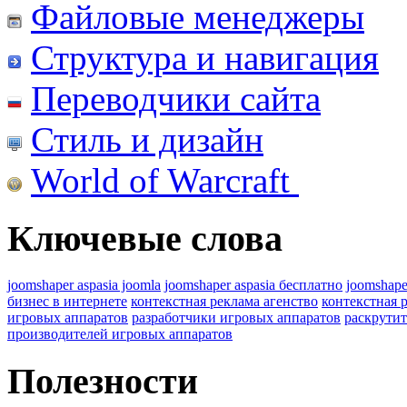
Файловые менеджеры
Структура и навигация
Переводчики сайта
Стиль и дизайн
World of Warcraft
Ключевые слова
joomshaper aspasia joomla
joomshaper aspasia бесплатно
joomshape
бизнес в интернете
контекстная реклама агенство
контекстная 
игровых аппаратов
разработчики игровых аппаратов
раскрутит
производителей игровых аппаратов
Полезности