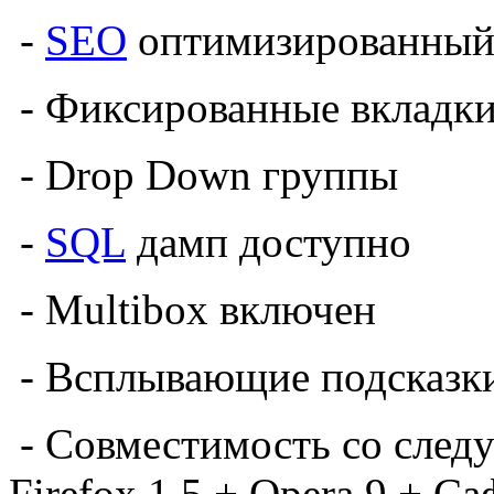
-
SEO
оптимизированны
- Фиксированные вкладк
- Drop Down группы
-
SQL
дамп доступно
- Multibox включен
- Всплывающие подсказк
- Совместимость со след
Firefox 1.5 + Opera 9 + С