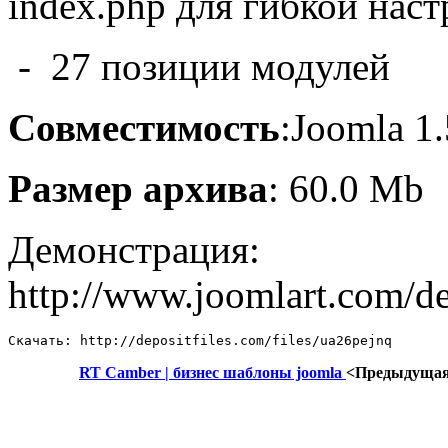
index.php
для
гибкой наст
- 27 позиции модулей
Совместимость
:Joomla 1.
Размер архива
: 60.0 Mb
Демонстрация:
http://www.joomlart.com/de
Скачать: http://depositfiles.com/files/ua26pejnq
RT Camber | бизнес шаблоны joomla
<Предыдуща