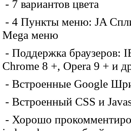
-
7 вариантов
цвета
-
4
Пункты меню
: JA
Спл
Mega
меню
-
Поддержка
браузеров
: 
Chrome
8 +
, Opera 9 +
и д
-
Встроенные
Google
Шр
-
Встроенный
CSS
и
Javas
-
Хорошо
прокомментиро