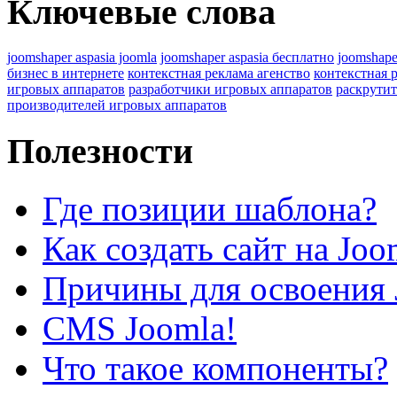
Ключевые слова
joomshaper aspasia joomla
joomshaper aspasia бесплатно
joomshape
бизнес в интернете
контекстная реклама агенство
контекстная 
игровых аппаратов
разработчики игровых аппаратов
раскрутит
производителей игровых аппаратов
Полезности
Где позиции шаблона?
Как создать сайт на Joo
Причины для освоения 
CMS Joomla!
Что такое компоненты?