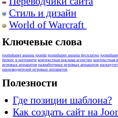
Переводчики сайта
Стиль и дизайн
World of Warcraft
Ключевые слова
joomshaper aspasia joomla
joomshaper aspasia бесплатно
joomshape
бизнес в интернете
контекстная реклама агенство
контекстная 
игровых аппаратов
разработчики игровых аппаратов
раскрутит
производителей игровых аппаратов
Полезности
Где позиции шаблона?
Как создать сайт на Joo