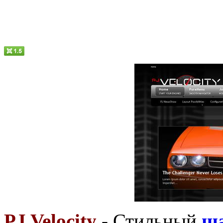
PJ Velocity
- Стильный
ш