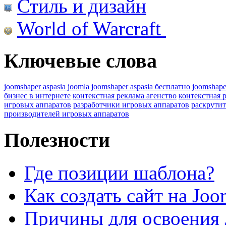
Стиль и дизайн
World of Warcraft
Ключевые слова
joomshaper aspasia joomla
joomshaper aspasia бесплатно
joomshape
бизнес в интернете
контекстная реклама агенство
контекстная 
игровых аппаратов
разработчики игровых аппаратов
раскрутит
производителей игровых аппаратов
Полезности
Где позиции шаблона?
Как создать сайт на Joo
Причины для освоения 