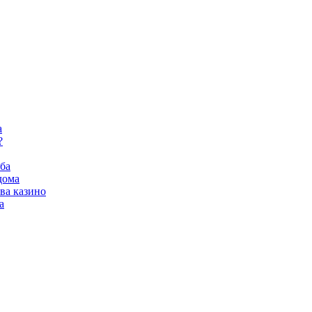
а
?
ба
дома
ва казино
а