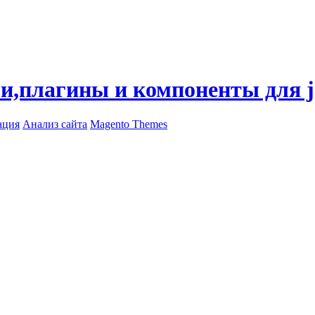
ли,плагины и компоненты для 
ация
Анализ сайта
Magento Themes