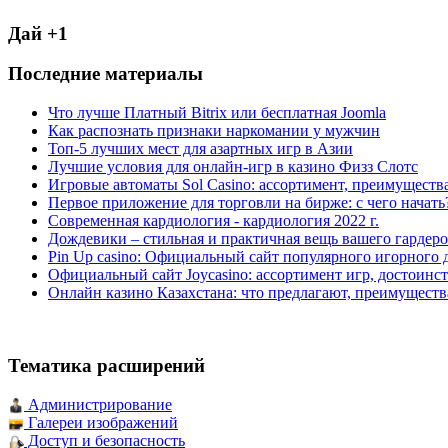
Дай +1
Последние материалы
Что лучше Платный Bitrix или бесплатная Joomla
Как распознать признаки наркомании у мужчин
Топ-5 лучших мест для азартных игр в Азии
Лучшие условия для онлайн-игр в казино Физз Слотс
Игровые автоматы Sol Casino: ассортимент, преимуществ
Первое приложение для торговли на бирже: с чего начать
Современная кардиология - кардиология 2022 г.
Дождевики – стильная и практичная вещь вашего гардеро
Pin Up casino: Официальный сайт популярного игорного 
Официальный сайт Joycasino: ассортимент игр, достоинст
Онлайн казино Казахстана: что предлагают, преимуществ
Тематика расширений
Администрирование
Галереи изображений
Доступ и безопасность