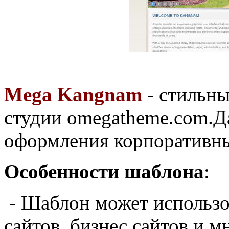
Mega Kangnam
- стильн
студии omegatheme.com.Д
оформления корпоративны
Особенности шаблона
:
- Шаблон
может использо
сайтов
, бизнес
сайтов
и мн