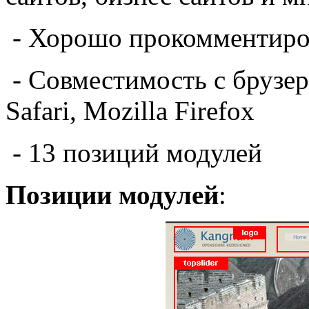
-
Хорошо
прокомментир
-
Совместимость
с брузе
Safari
, Mozilla Firefox
-
13
позиций модулей
Позиции модулей
: