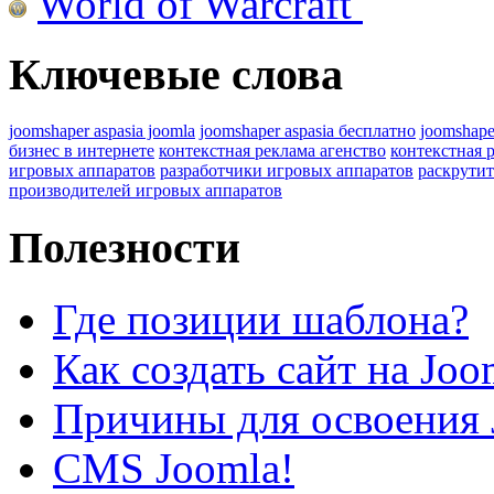
World of Warcraft
Ключевые слова
joomshaper aspasia joomla
joomshaper aspasia бесплатно
joomshape
бизнес в интернете
контекстная реклама агенство
контекстная 
игровых аппаратов
разработчики игровых аппаратов
раскрутит
производителей игровых аппаратов
Полезности
Где позиции шаблона?
Как создать сайт на Joo
Причины для освоения 
CMS Joomla!