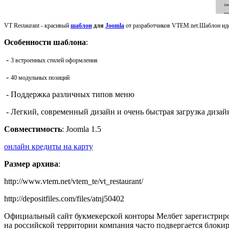
VT Restaurant -
красивый
шаблон
для
Joomla
от разработчиков VTEM.net.Шаблон иде
Особенности шаблона
:
-
3 встроенных стилей оформления
-
40 модульных позиций
-
П
оддержка различных
типов меню
-
Легкий, современный
дизайн
и очень
быстрая загрузка
дизай
Совместимость
: Joomla 1.5
онлайн кредиты на карту
Размер архива
:
http://www.vtem.net/vtem_te/vt_restaurant/
http://depositfiles.com/files/atnj50402
Официальный сайт букмекерской конторы Мелбет зарегистриров
на российской территории компания часто подвергается блокир