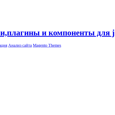
ли,плагины и компоненты для 
ация
Анализ сайта
Magento Themes