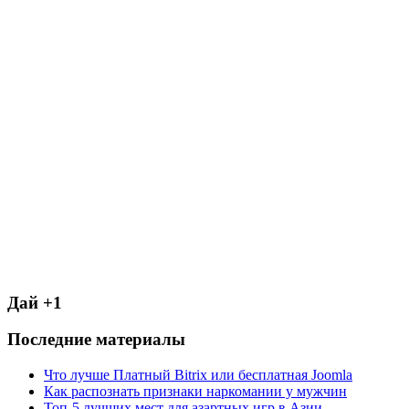
Дай +1
Последние материалы
Что лучше Платный Bitrix или бесплатная Joomla
Как распознать признаки наркомании у мужчин
Топ-5 лучших мест для азартных игр в Азии