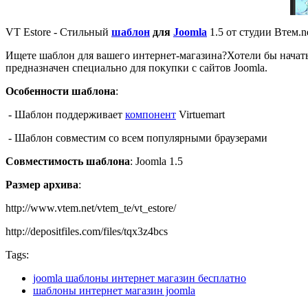
VT Estore - Стильный
шаблон
для
Joomla
1.5 от студии Втем.
Ищете
шаблон
для вашего
интернет-магазина
?
Хотели бы начат
предназначен
специально для
покупки с
сайтов Joomla.
Особенности шаблона
:
- Шаблон поддерживает
компонент
Virtuemart
- Шаблон совместим со всем популярными браузерами
Совместимость шаблона
: Joomla 1.5
Размер архива
:
http://www.vtem.net/vtem_te/vt_estore/
http://depositfiles.com/files/tqx3z4bcs
Tags:
joomla шаблоны интернет магазин бесплатно
шаблоны интернет магазин joomla