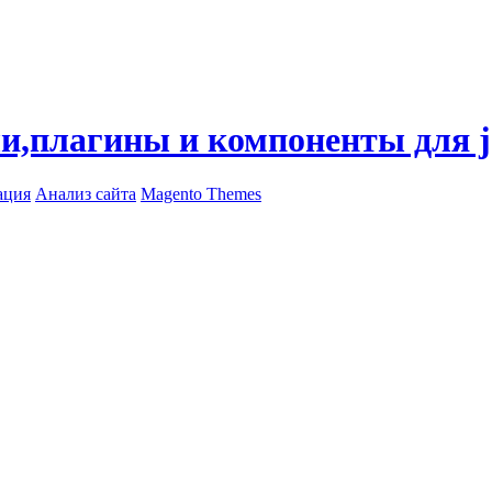
ли,плагины и компоненты для 
ация
Анализ сайта
Magento Themes