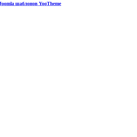
Joomla шаблонов YooTheme