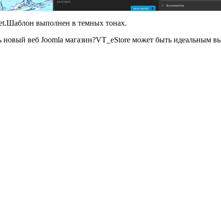
net.Шаблон выполнен в темных тонах.
ь
новый веб
Joomla
магазин?
VT_eStore
может быть идеальным
вы