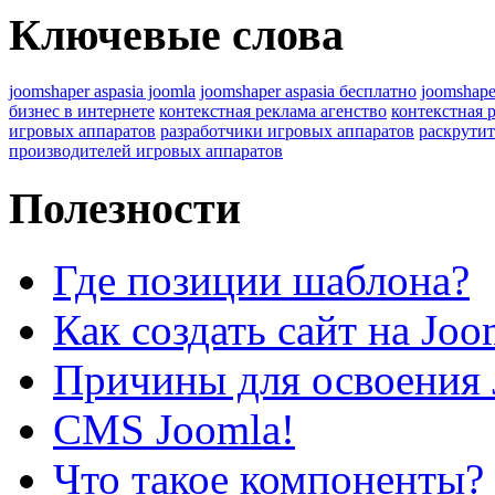
Ключевые слова
joomshaper aspasia joomla
joomshaper aspasia бесплатно
joomshape
бизнес в интернете
контекстная реклама агенство
контекстная 
игровых аппаратов
разработчики игровых аппаратов
раскрутит
производителей игровых аппаратов
Полезности
Где позиции шаблона?
Как создать сайт на Joo
Причины для освоения 
CMS Joomla!
Что такое компоненты?