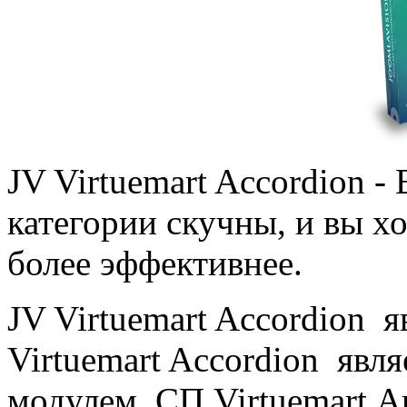
JV Virtuemart Accordion -
категории
скучны
, и вы х
более эффективнее
.
JV Virtuemart Accordion
я
Virtuemart Accordion
явля
модулем.
СП
Virtuemart
А