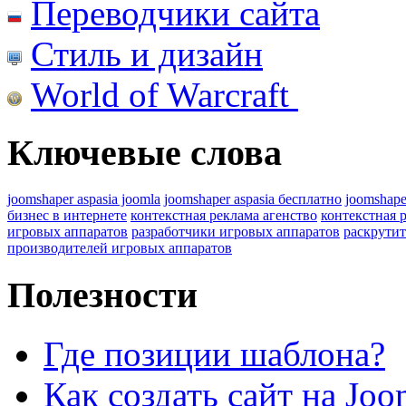
Переводчики сайта
Стиль и дизайн
World of Warcraft
Ключевые слова
joomshaper aspasia joomla
joomshaper aspasia бесплатно
joomshape
бизнес в интернете
контекстная реклама агенство
контекстная 
игровых аппаратов
разработчики игровых аппаратов
раскрутит
производителей игровых аппаратов
Полезности
Где позиции шаблона?
Как создать сайт на Joo