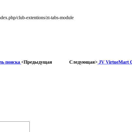
ex.php/club-extentions/zt-tabs-module
уль поиска
<Предыдущая
Следующая>
JV VirtueMart C