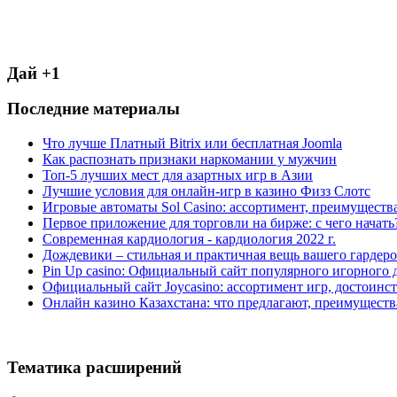
Дай +1
Последние материалы
Что лучше Платный Bitrix или бесплатная Joomla
Как распознать признаки наркомании у мужчин
Топ-5 лучших мест для азартных игр в Азии
Лучшие условия для онлайн-игр в казино Физз Слотс
Игровые автоматы Sol Casino: ассортимент, преимуществ
Первое приложение для торговли на бирже: с чего начать
Современная кардиология - кардиология 2022 г.
Дождевики – стильная и практичная вещь вашего гардеро
Pin Up casino: Официальный сайт популярного игорного 
Официальный сайт Joycasino: ассортимент игр, достоинст
Онлайн казино Казахстана: что предлагают, преимуществ
Тематика расширений