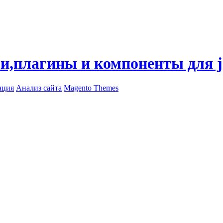
ли,плагины и компоненты для 
ация
Анализ сайта
Magento Themes