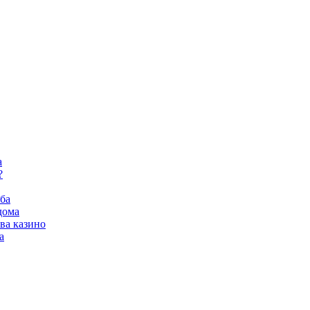
а
?
ба
дома
ва казино
а