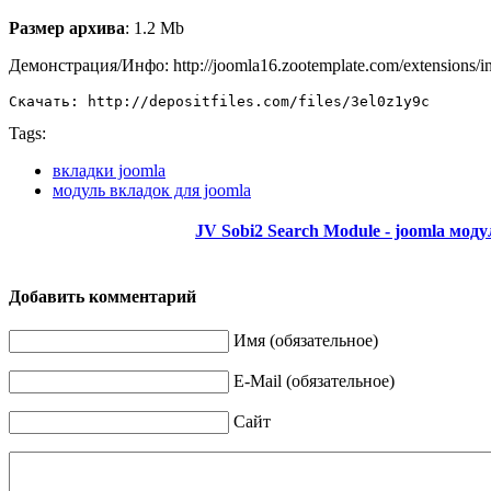
Размер архива
: 1.2 Mb
Демонстрация/Инфо: http://joomla16.zootemplate.com/extensions/ind
Скачать: http://depositfiles.com/files/3el0z1y9c
Tags:
вкладки joomla
модуль вкладок для joomla
JV Sobi2 Search Module - joomla мод
Добавить комментарий
Имя (обязательное)
E-Mail (обязательное)
Сайт