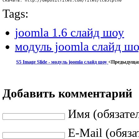
Скачать: http://depositfiles.com/files/tc85tptn0
Tags:
joomla 1.6 слайд шоу
модуль joomla слайд ш
S5 Image Slide - модуль joomla слайд шоу
<Предыдуща
Добавить комментарий
Имя (обязате
E-Mail (обяза