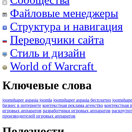
Файловые менеджеры
Структура и навигация
Переводчики сайта
Стиль и дизайн
World of Warcraft
Ключевые слова
joomshaper aspasia joomla
joomshaper aspasia бесплатно
joomshape
бизнес в интернете
контекстная реклама агенство
контекстная 
игровых аппаратов
разработчики игровых аппаратов
раскрутит
производителей игровых аппаратов
Полезности