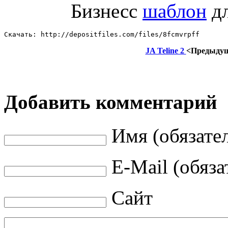
Бизнесс
шаблон
д
Скачать: http://depositfiles.com/files/8fcmvrpff
JA Teline 2
<Предыду
Добавить комментарий
Имя (обязате
E-Mail (обяза
Сайт