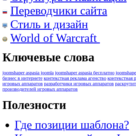
Переводчики сайта
Стиль и дизайн
World of Warcraft
Ключевые слова
joomshaper aspasia joomla
joomshaper aspasia бесплатно
joomshape
бизнес в интернете
контекстная реклама агенство
контекстная 
игровых аппаратов
разработчики игровых аппаратов
раскрутит
производителей игровых аппаратов
Полезности
Где позиции шаблона?