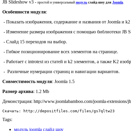
JB Slideshow v3 -
простой и универсальный
модуль
слайд-шоу для
Joomla
.
Особенности модуля
:
-
Показать
изображения
, содержание и
названия от
Joomla
и k2
-
Изменение размера
изображения с помощью
библиотеки
JB
S
-
Слайд
15
переходов
на выбор.
-
Гибкое
позиционирование
всех элементов
на странице.
-
Работает с
introtext
из статей
и k2
элементов, а также
K2
изоб
-
Различные
нумерации страниц
и навигации
вариантов.
Совместимость модуля
: Joomla 1.5
Размер архива
: 1.2 Mb
Демонстрация: http://www.joomlabamboo.com/joomla-extensions/jb
Скачать: http://depositfiles.com/files/gs7qltw23
Tags:
модуль joomla слайд шоу