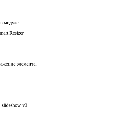
в модуле.
mart Resizer
.
ражение
элемента.
-slideshow-v3