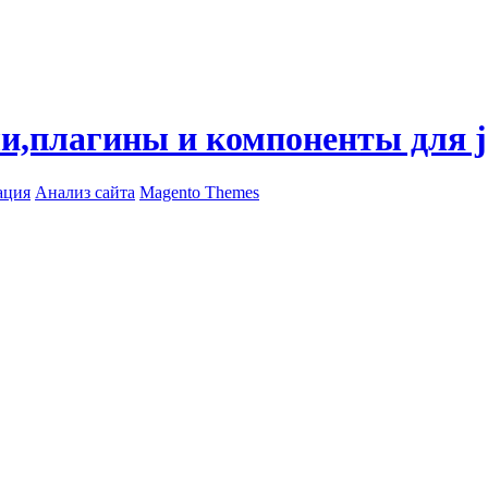
ли,плагины и компоненты для 
ация
Анализ сайта
Magento Themes