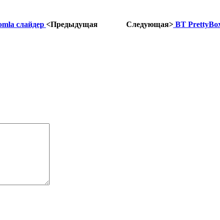
oomla слайдер
<Предыдущая
Следующая>
BT PrettyBox