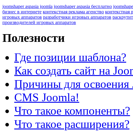
joomshaper aspasia joomla
joomshaper aspasia бесплатно
joomshape
бизнес в интернете
контекстная реклама агенство
контекстная 
игровых аппаратов
разработчики игровых аппаратов
раскрутит
производителей игровых аппаратов
Полезности
Где позиции шаблона?
Как создать сайт на Joo
Причины для освоения 
CMS Joomla!
Что такое компоненты?
Что такое расширения?