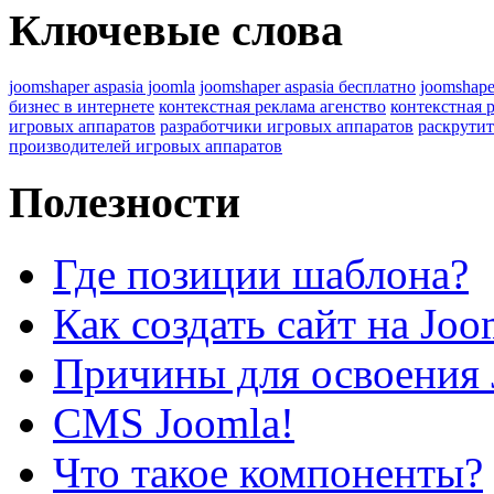
Ключевые слова
joomshaper aspasia joomla
joomshaper aspasia бесплатно
joomshape
бизнес в интернете
контекстная реклама агенство
контекстная 
игровых аппаратов
разработчики игровых аппаратов
раскрутит
производителей игровых аппаратов
Полезности
Где позиции шаблона?
Как создать сайт на Joo
Причины для освоения 
CMS Joomla!
Что такое компоненты?