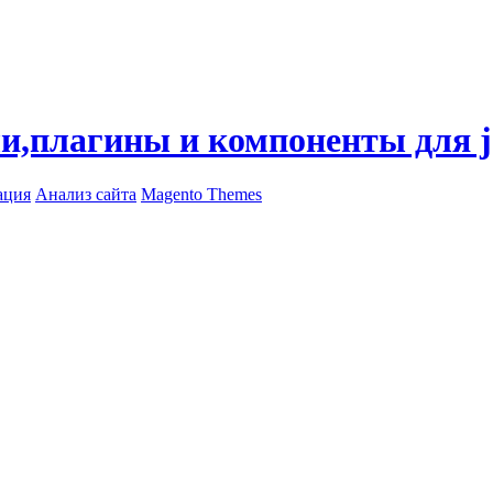
ли,плагины и компоненты для 
ация
Анализ сайта
Magento Themes