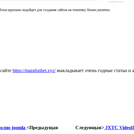
лон идеально подойдет для создания сайтов на тематику бизнес,визитка.
 сайте
https://marafonbet.xyz/
выкладывает очень годные статьи и 
олио joomla
<Предыдущая
Следующая>
JXTC VideoDr