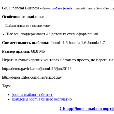
GK Financial Business -
бизнес
шаблон
joomla
от разработчиков GavickPro.Шаб
Особенности шаблона
:
-
Шаблон выполнен в светлых тонах
- Шаблон поддерживает 4 цветовых схем оформления
Совместимость шаблона
: Joomla 1.5 Joomla 1.6 Joomla 1.7
Размер архива
: 68.8 Mb
Играть в букмекерских конторах не так то просто, но парень на
http://demo.gavick.com/joomla15/jun2011/
http://depositfiles.com/files/eriz61quy
Tags:
joomla шаблоны бизнес
шаблоны joomla бизнес бесплатно
GK appPhone - шаблон портф