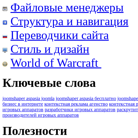
Файловые менеджеры
Структура и навигация
Переводчики сайта
Стиль и дизайн
World of Warcraft
Ключевые слова
joomshaper aspasia joomla
joomshaper aspasia бесплатно
joomshape
бизнес в интернете
контекстная реклама агенство
контекстная 
игровых аппаратов
разработчики игровых аппаратов
раскрутит
производителей игровых аппаратов
Полезности