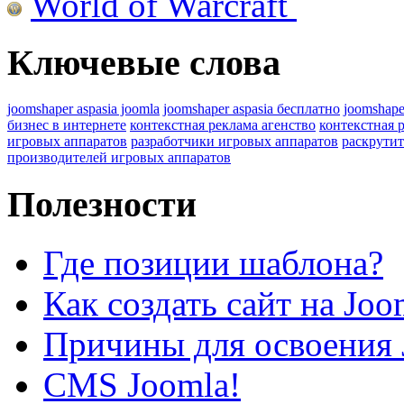
World of Warcraft
Ключевые слова
joomshaper aspasia joomla
joomshaper aspasia бесплатно
joomshape
бизнес в интернете
контекстная реклама агенство
контекстная 
игровых аппаратов
разработчики игровых аппаратов
раскрутит
производителей игровых аппаратов
Полезности
Где позиции шаблона?
Как создать сайт на Joo
Причины для освоения 
CMS Joomla!