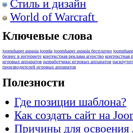
Стиль и дизайн
World of Warcraft
Ключевые слова
joomshaper aspasia joomla
joomshaper aspasia бесплатно
joomshape
бизнес в интернете
контекстная реклама агенство
контекстная 
игровых аппаратов
разработчики игровых аппаратов
раскрутит
производителей игровых аппаратов
Полезности
Где позиции шаблона?
Как создать сайт на Joo
Причины для освоения 