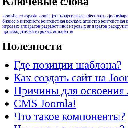
Ключевые слова
joomshaper aspasia joomla
joomshaper aspasia бесплатно
joomshape
бизнес в интернете
контекстная реклама агенство
контекстная 
игровых аппаратов
разработчики игровых аппаратов
раскрутит
производителей игровых аппаратов
Полезности
Где позиции шаблона?
Как создать сайт на Joo
Причины для освоения 
CMS Joomla!
Что такое компоненты?