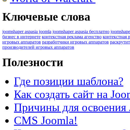
Ключевые слова
joomshaper aspasia joomla
joomshaper aspasia бесплатно
joomshape
бизнес в интернете
контекстная реклама агенство
контекстная 
игровых аппаратов
разработчики игровых аппаратов
раскрутит
производителей игровых аппаратов
Полезности
Где позиции шаблона?
Как создать сайт на Joo
Причины для освоения 
CMS Joomla!