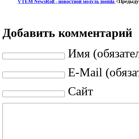
VTEM NewsRoll - новостной модуль joomla
<Предыд
Добавить комментарий
Имя (обязате
E-Mail (обяза
Сайт