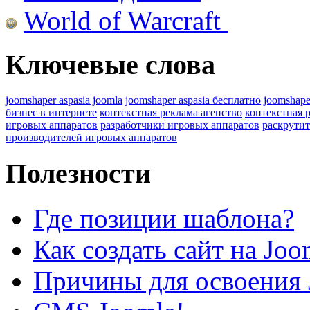
World of Warcraft
Ключевые слова
joomshaper aspasia joomla
joomshaper aspasia бесплатно
joomshape
бизнес в интернете
контекстная реклама агенство
контекстная 
игровых аппаратов
разработчики игровых аппаратов
раскрутит
производителей игровых аппаратов
Полезности
Где позиции шаблона?
Как создать сайт на Joo
Причины для освоения 