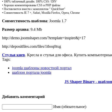
• 100% табличный дизайн. 100% CSS / DIV
• Хорошо комментированы CSS и PHP файлы
• Поставляется вмести с комплектом " QuickStart"
• Совместимость IE 7 +, Safari, Mozilla Firefox, Opera, Chrome
Совместимость шаблона
: Joomla 1.7
Размер архива
: 9.4 Mb
http://demo.joomshaper.com/?template=inspire&j=17
http://depositfiles.com/files/1tboq0txg
Стулья киев
. Кресла и стулья для офиса. Купить компьютерные
Tags:
joomla шаблоны новостной портал
шаблон портала joomla
JS Shaper Binary - шабло
Добавить комментарий
Имя (обязательное)