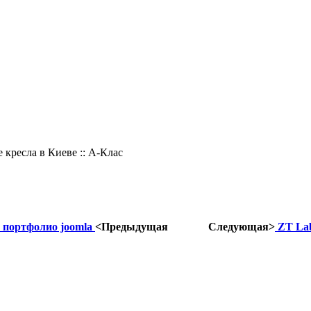
 кресла в Киеве :: А-Клас
н портфолио joomla
<Предыдущая
Следующая>
ZT Lab