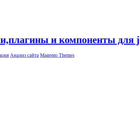
ли,плагины и компоненты для 
ация
Анализ сайта
Magento Themes