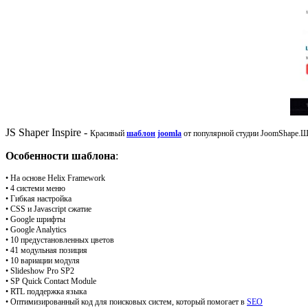
JS Shaper Inspire -
Красивый
шаблон
joomla
от популярной студии JoomShape.Ша
Особенности шаблона
:
• На основе Helix Framework
• 4 системи меню
• Гибкая настройка
• CSS и Javascript сжатие
• Google шрифты
• Google Analytics
• 10 предустановленных цветов
• 41 модульная позиция
• 10 вариации модуля
• Slideshow Pro SP2
• SP Quick Contact Module
• RTL поддержка языка
• Оптимизированный код для поисковых систем, который помогает в
SEO