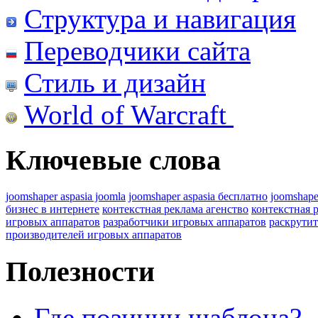
Структура и навигация
Переводчики сайта
Стиль и дизайн
World of Warcraft
Ключевые слова
joomshaper aspasia joomla
joomshaper aspasia бесплатно
joomshape
бизнес в интернете
контекстная реклама агенство
контекстная 
игровых аппаратов
разработчики игровых аппаратов
раскрутит
производителей игровых аппаратов
Полезности
Где позиции шаблона?