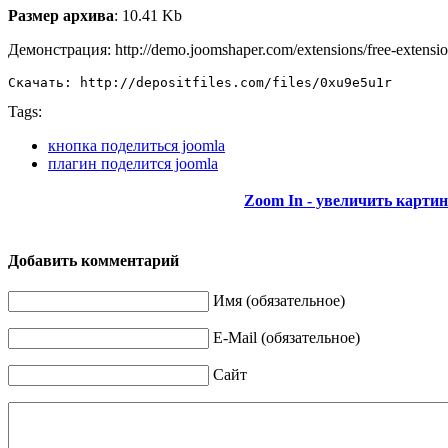
Размер архива
: 10.41 Kb
Демонстрация: http://demo.joomshaper.com/extensions/free-extensio
Скачать: http://depositfiles.com/files/0xu9e5u1r
Tags:
кнопка поделиться joomla
плагин поделится joomla
Zoom In - увеличить карти
Добавить комментарий
Имя (обязательное)
E-Mail (обязательное)
Сайт