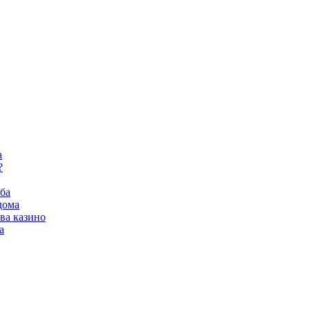
а
?
ба
дома
ва казино
а