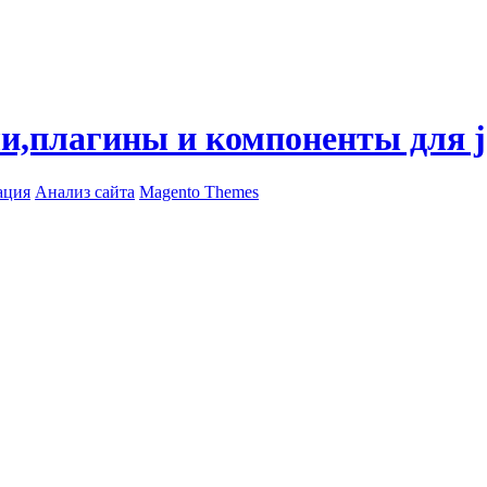
ли,плагины и компоненты для 
ация
Анализ сайта
Magento Themes