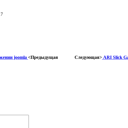
17
ажении joomla
<Предыдущая
Следующая>
ARI Slick Ga