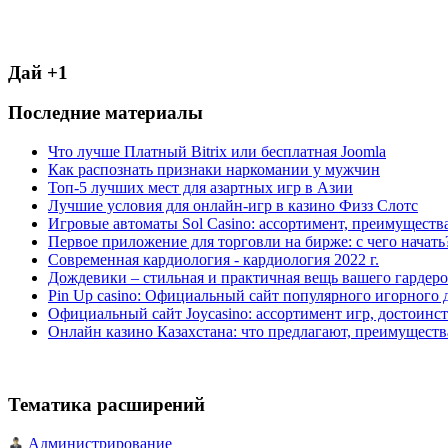
Дай +1
Последние материалы
Что лучше Платный Bitrix или бесплатная Joomla
Как распознать признаки наркомании у мужчин
Топ-5 лучших мест для азартных игр в Азии
Лучшие условия для онлайн-игр в казино Физз Слотс
Игровые автоматы Sol Casino: ассортимент, преимуществ
Первое приложение для торговли на бирже: с чего начать
Современная кардиология - кардиология 2022 г.
Дождевики – стильная и практичная вещь вашего гардеро
Pin Up casino: Официальный сайт популярного игорного 
Официальный сайт Joycasino: ассортимент игр, достоинст
Онлайн казино Казахстана: что предлагают, преимуществ
Тематика расширений
Администрирование