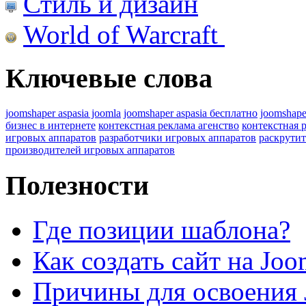
Стиль и дизайн
World of Warcraft
Ключевые слова
joomshaper aspasia joomla
joomshaper aspasia бесплатно
joomshape
бизнес в интернете
контекстная реклама агенство
контекстная 
игровых аппаратов
разработчики игровых аппаратов
раскрутит
производителей игровых аппаратов
Полезности
Где позиции шаблона?
Как создать сайт на Joo
Причины для освоения 