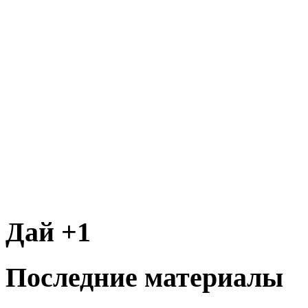
Дай +1
Последние материалы