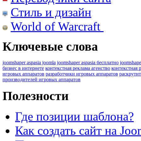
Стиль и дизайн
World of Warcraft
Ключевые слова
joomshaper aspasia joomla
joomshaper aspasia бесплатно
joomshape
бизнес в интернете
контекстная реклама агенство
контекстная 
игровых аппаратов
разработчики игровых аппаратов
раскрутит
производителей игровых аппаратов
Полезности
Где позиции шаблона?
Как создать сайт на Joo