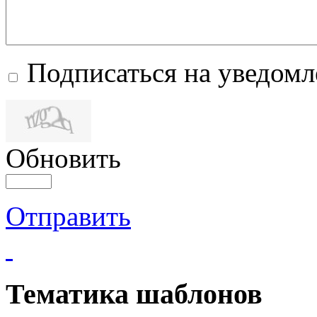
Подписаться на уведом
Обновить
Отправить
Тематика шаблонов