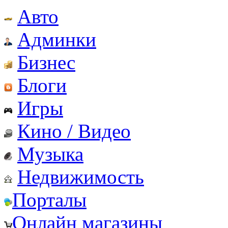
Авто
Админки
Бизнес
Блоги
Игры
Кино / Видео
Музыка
Недвижимость
Порталы
Онлайн магазины