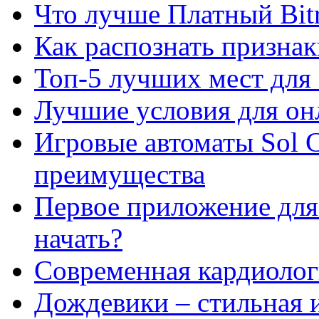
Что лучше Платный Bitr
Как распознать призна
Топ-5 лучших мест для 
Лучшие условия для он
Игровые автоматы Sol C
преимущества
Первое приложение для 
начать?
Современная кардиологи
Дождевики – стильная 