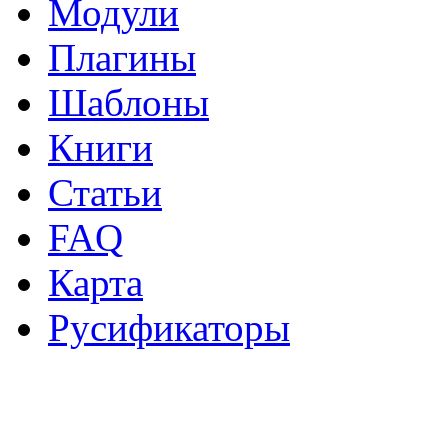
Модули
Плагины
Шаблоны
Книги
Статьи
FAQ
Карта
Русификаторы