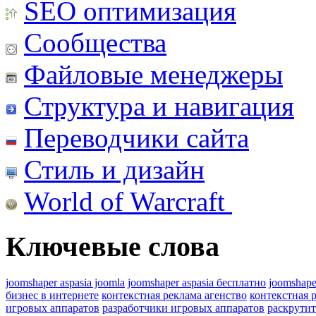
SEO оптимизация
Сообщества
Файловые менеджеры
Структура и навигация
Переводчики сайта
Стиль и дизайн
World of Warcraft
Ключевые слова
joomshaper aspasia joomla
joomshaper aspasia бесплатно
joomshape
бизнес в интернете
контекстная реклама агенство
контекстная 
игровых аппаратов
разработчики игровых аппаратов
раскрутит