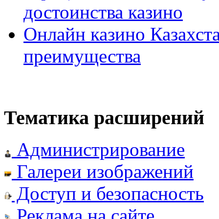
достоинства казино
Онлайн казино Казахста
преимущества
Тематика расширений
Администрирование
Галереи изображений
Доступ и безопасность
Реклама на сайте