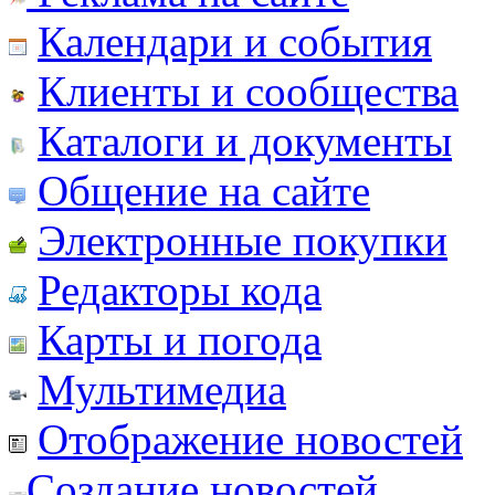
Календари и события
Клиенты и сообщества
Каталоги и документы
Общение на сайте
Электронные покупки
Редакторы кода
Карты и погода
Мультимедиа
Отображение новостей
Создание новостей