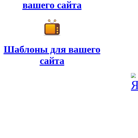
вашего сайта
Шаблоны для вашего
сайта