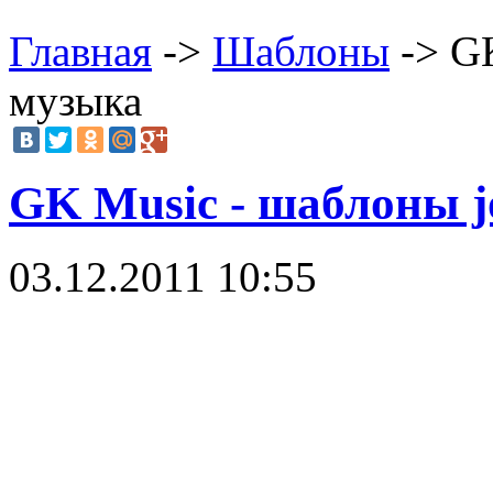
Главная
->
Шаблоны
-> GK
музыка
GK Music - шаблоны 
03.12.2011 10:55