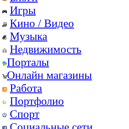
Игры
Кино / Видео
Музыка
Недвижимость
Порталы
Онлайн магазины
Работа
Портфолио
Спорт
Социальные сети