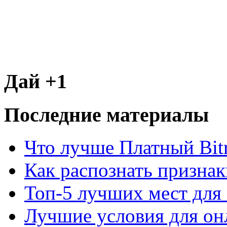
Дай +1
Последние материалы
Что лучше Платный Bitr
Как распознать призна
Топ-5 лучших мест для 
Лучшие условия для он