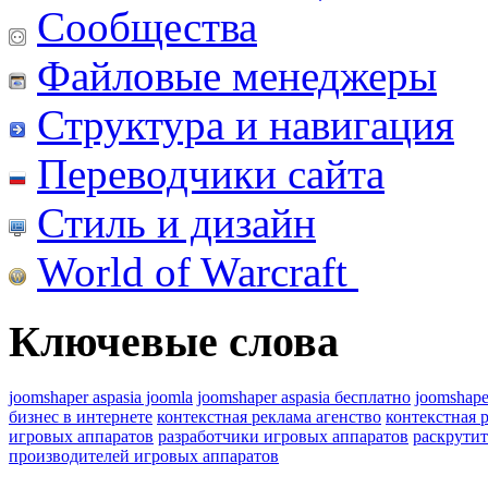
Сообщества
Файловые менеджеры
Структура и навигация
Переводчики сайта
Стиль и дизайн
World of Warcraft
Ключевые слова
joomshaper aspasia joomla
joomshaper aspasia бесплатно
joomshape
бизнес в интернете
контекстная реклама агенство
контекстная 
игровых аппаратов
разработчики игровых аппаратов
раскрутит
производителей игровых аппаратов