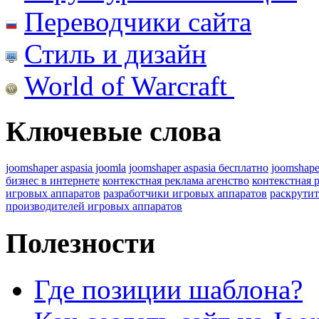
Переводчики сайта
Стиль и дизайн
World of Warcraft
Ключевые слова
joomshaper aspasia joomla
joomshaper aspasia бесплатно
joomshape
бизнес в интернете
контекстная реклама агенство
контекстная 
игровых аппаратов
разработчики игровых аппаратов
раскрутит
производителей игровых аппаратов
Полезности
Где позиции шаблона?