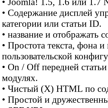
•
Joomla!
1.5, 1.6
или 1.7
N
• Содержание
дисплей уп
категории
или статьи
ID.
• название
и отображать
с
• Простота
текста, фона и
пользовательской конфиг
•
On / Off
передней
статьи
модулях.
• Чистый
(X) HTML
по с
•
Простой и дружественн