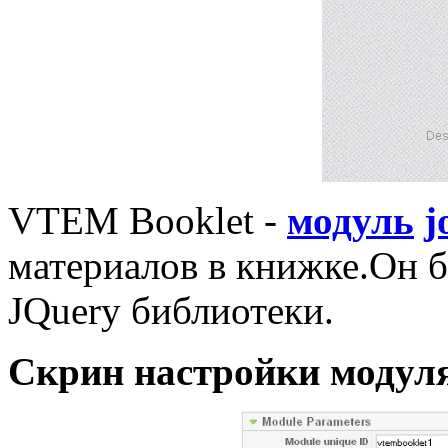
VTEM Booklet -
модуль
j
материалов
в
книжке.
Он
б
JQuery
библиотеки.
Скрин настройки модул