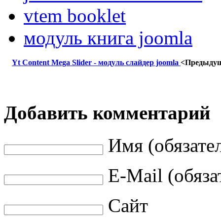
vtem booklet
модуль книга joomla
Yt Content Mega Slider - модуль слайдер joomla
<Предыду
Добавить комментарий
Имя (обязате
E-Mail (обяза
Сайт