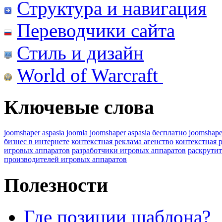
Структура и навигация
Переводчики сайта
Стиль и дизайн
World of Warcraft
Ключевые слова
joomshaper aspasia joomla
joomshaper aspasia бесплатно
joomshape
бизнес в интернете
контекстная реклама агенство
контекстная 
игровых аппаратов
разработчики игровых аппаратов
раскрутит
производителей игровых аппаратов
Полезности
Где позиции шаблона?