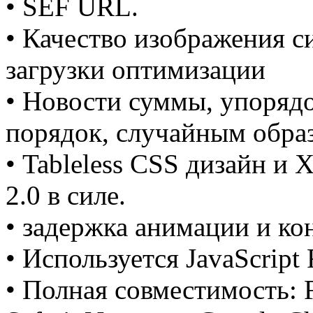
• SEF
URL.
• Качество изображения
с
загрузки
оптимизации
• Новости
суммы
, упоряд
порядок,
случайным обра
•
Tableless
CSS
дизайн и
X
2.0
в силе.
•
задержка
анимации
и ко
• Используется
JavaScript
• Полная совместимость
: 