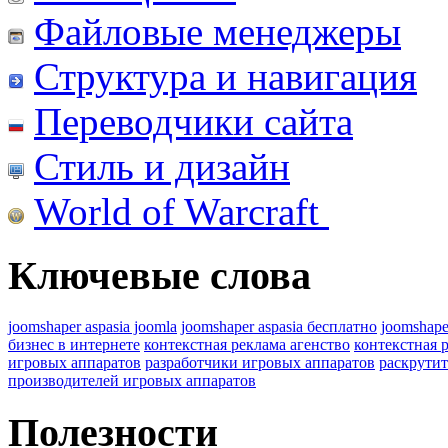
Файловые менеджеры
Структура и навигация
Переводчики сайта
Стиль и дизайн
World of Warcraft
Ключевые слова
joomshaper aspasia joomla
joomshaper aspasia бесплатно
joomshape
бизнес в интернете
контекстная реклама агенство
контекстная 
игровых аппаратов
разработчики игровых аппаратов
раскрутит
производителей игровых аппаратов
Полезности