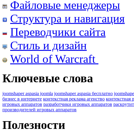
Файловые менеджеры
Структура и навигация
Переводчики сайта
Стиль и дизайн
World of Warcraft
Ключевые слова
joomshaper aspasia joomla
joomshaper aspasia бесплатно
joomshape
бизнес в интернете
контекстная реклама агенство
контекстная 
игровых аппаратов
разработчики игровых аппаратов
раскрутит
производителей игровых аппаратов
Полезности