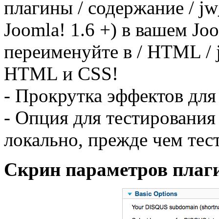
плагины /
содержание /
jw
Joomla!
1.6 +
)
в вашем
Joo
переименуйте
в /
HTML /
HTML
и
CSS!
- Прокрутка
эффектов для
- Опция
для тестирования
локально
, прежде чем тес
Скрин параметров плаг